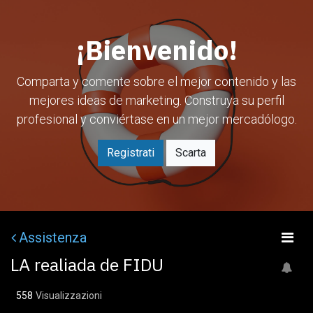
Passa al contenuto
¡Bienvenido!
Comparta y comente sobre el mejor contenido y las
mejores ideas de marketing. Construya su perfil
profesional y conviértase en un mejor mercadólogo.
Registrati
Scarta
Assistenza
LA realiada de FIDU
558
Visualizzazioni